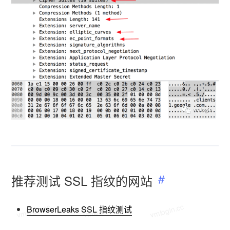
vmlogin.cc
vmlogin.cc
vmlogin.cc
推荐测试 SSL 指纹的网站
vmlogin.cc
vmlogin.cc
vmlogin.cc
BrowserLeaks SSL 指纹测试