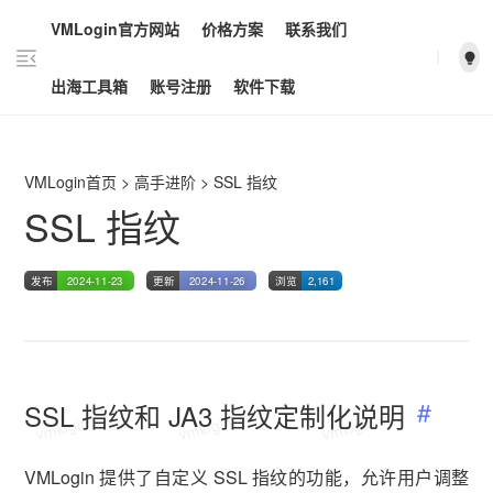
VMLogin官方网站
价格方案
联系我们
vmlogin.cc
vmlogin.cc
vmlogin.cc
出海工具箱
账号注册
软件下载
VMLogin首页
>
高手进阶
>
SSL 指纹
SSL 指纹
发布
2024-11-23
更新
2024-11-26
浏览
2,161
SSL 指纹和 JA3 指纹定制化说明
vmlogin.cc
vmlogin.cc
vmlogin.cc
VMLogin 提供了自定义 SSL 指纹的功能，允许用户调整