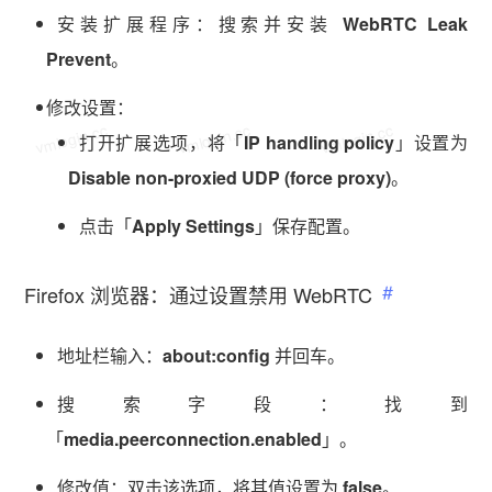
安装扩展程序：搜索并安装
WebRTC Leak
Prevent
。
修改设置：
vmlogin.cc
vmlogin.cc
vmlogin.cc
打开扩展选项，将「
IP handling policy
」设置为
Disable non-proxied UDP (force proxy)
。
点击「
Apply Settings
」保存配置。
Firefox 浏览器：通过设置禁用 WebRTC
地址栏输入：
about:config
并回车。
搜索字段：找到
「
media.peerconnection.enabled
」。
修改值：双击该选项，将其值设置为
false
。