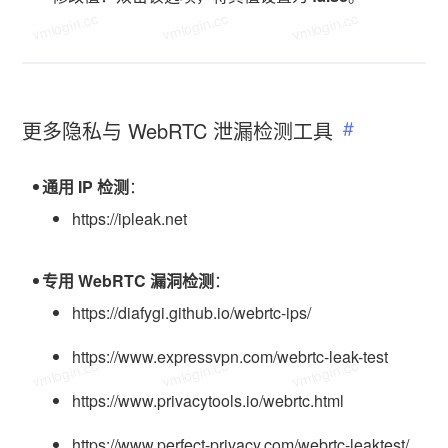
vmlogin.cc
vmlogin.cc
vmlogin.cc
更多隐私与 WebRTC 泄漏检测工具
通用 IP 检测
：
https://ipleak.net
专用 WebRTC 漏洞检测
：
https://diafygi.github.io/webrtc-ips/
https://www.expressvpn.com/webrtc-leak-test
vmlogin.cc
vmlogin.cc
vmlogin.cc
https://www.privacytools.io/webrtc.html
https://www.perfect-privacy.com/webrtc-leaktest/