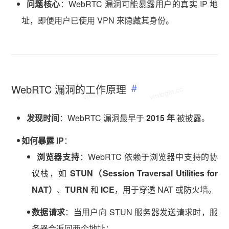
问题核心
：WebRTC 漏洞可能暴露用户的真实 IP 地
址，即便用户已使用 VPN 来隐藏其身份。
WebRTC 漏洞的工作原理
vmlogin.cc
vmlogin.cc
vmlogin.cc
发现时间
：WebRTC 漏洞最早于
2015 年
被披露。
如何暴露 IP
：
浏览器支持
：WebRTC 依赖于浏览器中支持的协
议栈，如
STUN（Session Traversal Utilities for
NAT）
、
TURN
和
ICE
，用于穿透 NAT 或防火墙。
数据请求
：当用户向 STUN 服务器发送请求时，服
务器会返回两个地址：