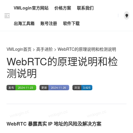
VMLogin官方网站
价格方案
联系我们
vmlogin.cc
vmlogin.cc
vmlogin.cc
出海工具箱
账号注册
软件下载
VMLogin首页
>
高手进阶
>
WebRTC的原理说明和检测说明
WebRTC的原理说明和检
测说明
发布
2024-11-23
更新
2024-11-26
浏览
3,625
vmlogin.cc
vmlogin.cc
vmlogin.cc
WebRTC 暴露真实 IP 地址的风险及解决方案