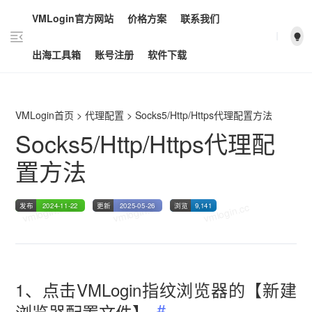
VMLogin官方网站
价格方案
联系我们
vmlogin.cc
vmlogin.cc
vmlogin.cc
出海工具箱
账号注册
软件下载
VMLogin首页
>
代理配置
>
Socks5/Http/Https代理配置方法
Socks5/Http/Https代理配
置方法
vmlogin.cc
vmlogin.cc
vmlogin.cc
发布
2024-11-22
更新
2025-05-26
浏览
9,141
1、点击VMLogin指纹浏览器的【新建
浏览器配置文件】