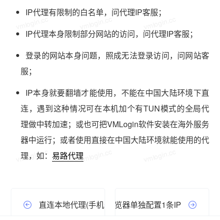
IP代理有限制的白名单，问代理IP客服；
vmlogin.cc
vmlogin.cc
vmlogin.cc
IP代理本身限制部分网站的访问，问代理IP客服；
登录的网站本身问题，照成无法登录访问，问网站客
服；
IP本身就要翻墙才能使用，不能在中国大陆环境下直
连，遇到这种情况可在本机加个有TUN模式的全局代
理做中转加速；或也可把VMLogin软件安装在海外服务
器中运行；或者使用直接在中国大陆环境就能使用的代
vmlogin.cc
vmlogin.cc
vmlogin.cc
理，如：
易路代理
直连本地代理(手机热点|SSR|V2)
如何给每个浏览器单独配置1条IP