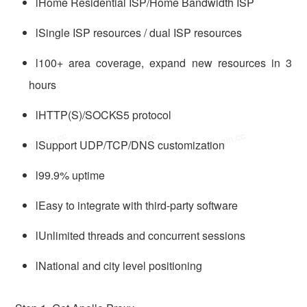
lHome Residential ISP/Home Bandwidth ISP
lSingle ISP resources / dual ISP resources
l100+ area coverage, expand new resources in 3
hours
lHTTP(S)/SOCKS5 protocol
vmlogin.cc
vmlogin.cc
vmlogin.cc
lSupport UDP/TCP/DNS customization
l99.9% uptime
lEasy to integrate with third-party software
lUnlimited threads and concurrent sessions
lNational and city level positioning