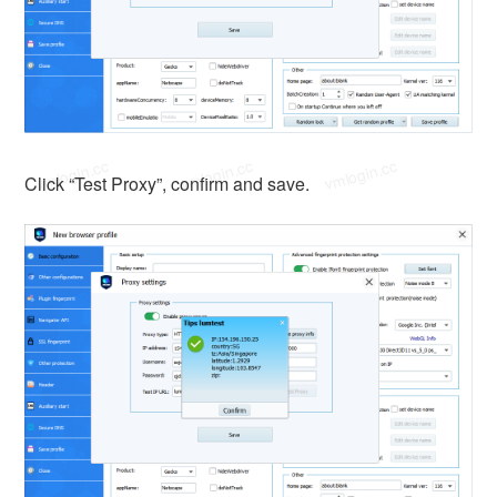
vmlogin.cc
vmlogin.cc
vmlogin.cc
Click “Test Proxy”, confirm and save.