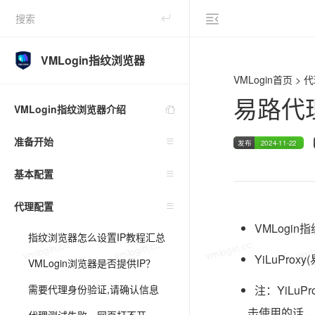
vmlogin.cc
vmlogin.cc
vmlogin.cc
vmlo
VMLogin指纹浏览器
VMLogin首页
>
代
易路代
VMLogin指纹浏览器介绍
准备开始
发布
2024-11-22
基本配置
代理配置
VMLogi
指纹浏览器怎么设置IP教程汇总
vmlogin.cc
vmlogin.cc
vmlogin.cc
vmlo
YiLuPro
VMLogin浏览器是否提供IP？
需要代理身份验证,请确认信息
注：YiLu
击使用的话，