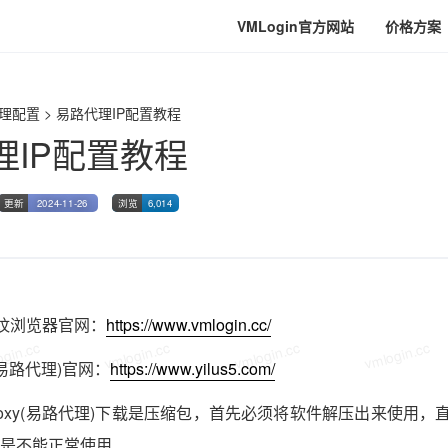
VMLogin官方网站
价格方案
gin.cc
vmlogin.cc
vmlogin.cc
vmlogin.cc
理配置
>
易路代理IP配置教程
理IP配置教程
更新
2024-11-26
浏览
6,014
n指纹浏览器官网：
https://www.vmlogin.cc/
gin.cc
vmlogin.cc
vmlogin.cc
vmlogin.cc
xy(易路代理)官网：
https://www.yilus5.com/
Proxy(易路代理)下载是压缩包，首先必须将软件解压出来使用
是不能正常使用