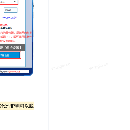
vmlogin.cc
vmlogin.cc
vmlogin.cc
代理IP则可以脱