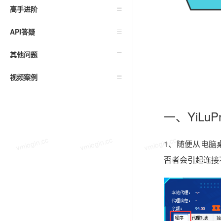
高手进阶
API答疑
其他问题
视频案例
一、YiLu
vmlogin.cc
vmlogin.cc
vmlogin.cc
vmlo
1、随便从电脑桌
否者会引起连接