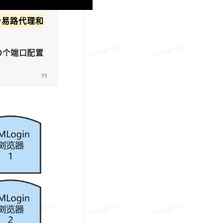
xy易路代理和
vmlogin.cc
vmlogin.cc
vmlogin.cc
0个端口配置
vmlogin.cc
vmlogin.cc
vmlogin.cc