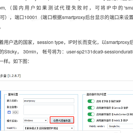
roxy.com,（国内用户如果测试代理失败时，可将IP中的“smar
gin.cc
vmlogin.cc
vmlogin.cc
vmlogin.cc
ngtan”即可），端口10001（端口根据smartproxy后台显示的端口
。
户选的国家，session type，IP时长而变化，以smartpro
ky， 30min， 帐号将为：user-sp2131dca9-sessionduratio
一样。如下图：
gin.cc
vmlogin.cc
vmlogin.cc
vmlogin.cc