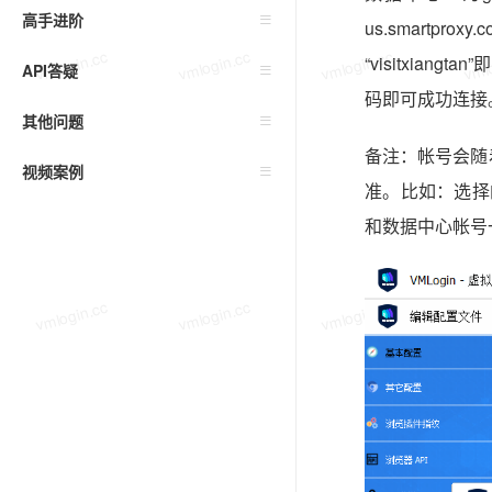
高手进阶
us.smartp
vmlogin.cc
vmlogin.cc
vmlogin.cc
vmlo
“visitxia
API答疑
码即可成功连接
其他问题
备注：帐号会随着用
视频案例
准。比如：选择的Stic
和数据中心帐号
vmlogin.cc
vmlogin.cc
vmlogin.cc
vmlo