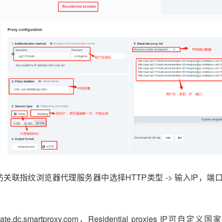
gin.cc
vmlogin.cc
vmlogin.cc
vmlogin.cc
gin.cc
vmlogin.cc
vmlogin.cc
vmlogin.cc
in防关联指纹浏览器代理服务器中选择HTTP类型 -> 输入IP，
.dc.smartproxy.com，Residential proxies IP可自