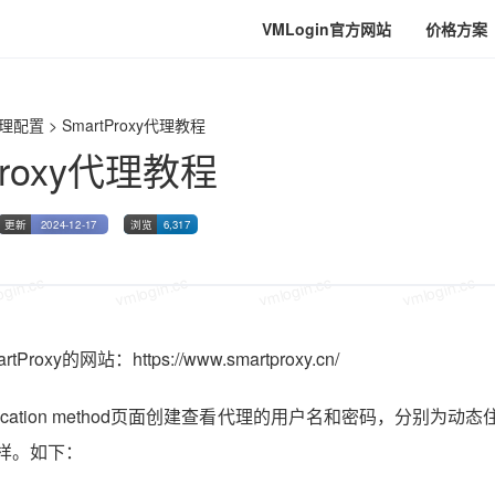
VMLogin官方网站
价格方案
gin.cc
vmlogin.cc
vmlogin.cc
vmlogin.cc
理配置
>
SmartProxy代理教程
Proxy代理教程
更新
2024-12-17
浏览
6,317
gin.cc
vmlogin.cc
vmlogin.cc
vmlogin.cc
roxy的网站：https://www.smartproxy.cn/
ntication method页面创建查看代理的用户名和密码，分别为动
一样。如下：