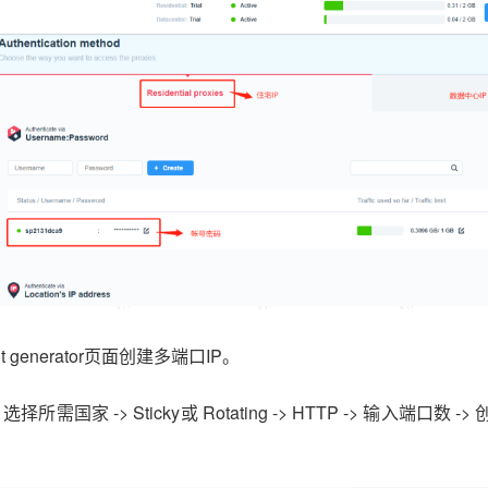
gin.cc
vmlogin.cc
vmlogin.cc
vmlogin.cc
gin.cc
vmlogin.cc
vmlogin.cc
vmlogin.cc
t generator页面创建多端口IP。
择所需国家 -> Sticky或 Rotating -> HTTP -> 输入端口数 