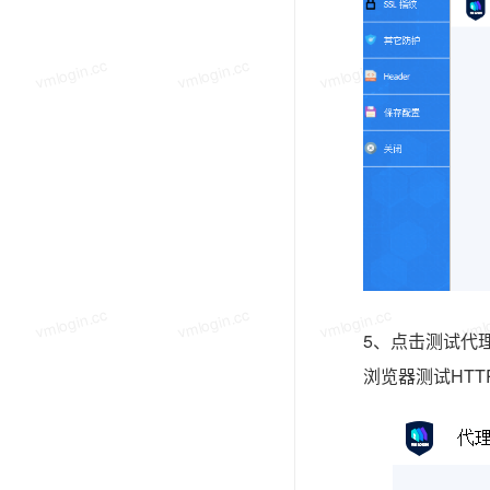
vmlogin.cc
vmlogin.cc
vmlogin.cc
vmlo
vmlogin.cc
vmlogin.cc
vmlogin.cc
vmlo
5、点击测试代理
浏览器测试HTT