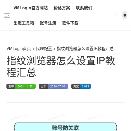
VMLogin官方网站
价格方案
联系我们
vmlogin.cc
vmlogin.cc
vmlogin.cc
出海工具箱
账号注册
软件下载
VMLogin首页
>
代理配置
>
指纹浏览器怎么设置IP教程汇总
指纹浏览器怎么设置IP教
程汇总
发布
2024-11-22
更新
2026-07-06
浏览
6,683
vmlogin.cc
vmlogin.cc
vmlogin.cc