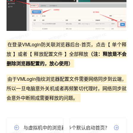
vmlogin.cc
vmlogin.cc
vmlogin.cc
在登录VMLogin防关联浏览器后台-首页，点击【
单个释
放
】或者【
释放配置文件
】全部释放
（注：释放是不会
删除浏览器配置的，放心使用）
由于VMLogin指纹浏览器配置文件需要网络同步到云端，
vmlogin.cc
vmlogin.cc
vmlogin.cc
所以一旦电脑意外关机或者再频繁切代理时，网络同步就
会意外中断照成需要释放的问题。
与虚拟机中的浏览器的区别?
怎么设置多个默认启动首页？
vmlogin.cc
vmlogin.cc
vmlogin.cc