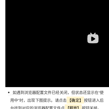
vmlogin.cc
vmlogin.cc
vmlogin.cc
vmlogin.cc
vmlogin.cc
vmlogin.cc
vmlogin.cc
vmlogin.cc
vmlogin.cc
如遇到浏览器配置文件已经关闭，但状态还显示在“使
用中”时，出现下图提示。请点击
【确定】
按钮进入后
台找到对应的浏览器配置文件点
【释放】
按钮关掉。