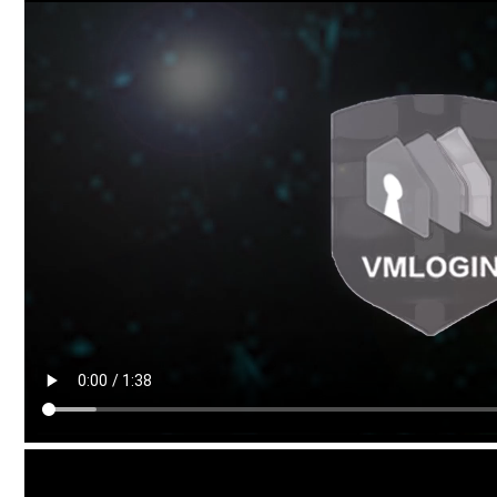
vmlogin.cc
vmlogin.cc
vmlogin.cc