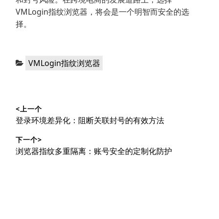
VMLogin指纹浏览器，将会是一个明智而安全的选
择。
分
VMLogin指纹浏览器
类：
文
<上一个
章
上
登录环境差异化：阻断关联封号的有效方法
导
篇
下一个>
文
航
下
浏览器指纹多重隔离：账号安全的定制化防护
章：
篇
文
章：