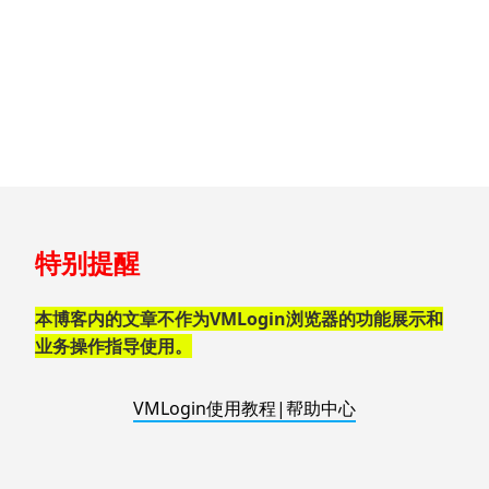
跳
特别提醒
至
页
脚
本博客内的文章不作为VMLogin浏览器的功能展示和
业务操作指导使用。
VMLogin使用教程|帮助中心