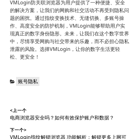
VMLogin防关联浏览器为用户提供了一种便捷、安全
的解决方案，让我们的网购和社交活动不再受到隐私问
题的困扰。通过指纹变换技术、无缝切换、多账号操
作、高度安全的防护机制，VMLogin能够帮助用户实
现真正的数字身份隐形。未来，让我们在这个数字世界
中，尽情享受网购与社交带来的乐趣，而不必担心隐私
泄露的风险。选择VMLogin，让你的数字生活更轻
松、更安全！
分
账号隐私
类：
文
<上一个
章
上
电商浏览器安全吗？如何有效保护账户和数据？
导
篇
下一个>
文
航
下
VMLogin指纹解锁浏览器 功能解析：解锁更多上网可