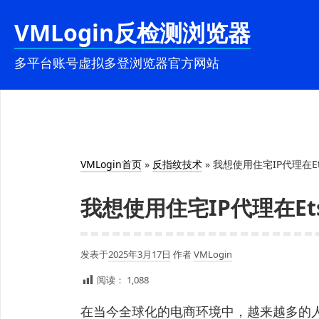
跳
VMLogin反检测浏览器
至
内
多平台账号虚拟多登浏览器官方网站
容
VMLogin首页
»
反指纹技术
»
我想使用住宅IP代理在E
我想使用住宅IP代理在E
发表于
2025年3月17日
作者
VMLogin
阅读：
1,088
在当今全球化的电商环境中，越来越多的