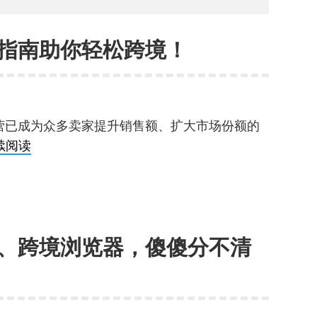
指南助你轻松跨境！
营已成为众多卖家提升销售额、扩大市场份额的
跨
续阅读
境
浏
览
器
、跨境浏览器，傻傻分不清
哪
个
好？
选