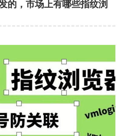
发的，市场上有哪些指纹浏
操
作
指
南：
一
键
完
成
大
量
账
号
注
册！