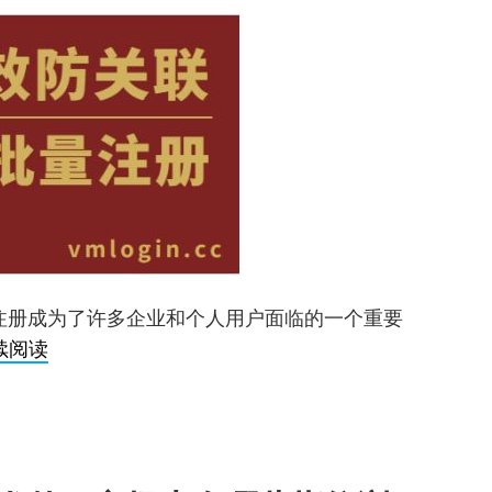
化
你
的
跨
境
业
务
注册成为了许多企业和个人用户面临的一个重要
ChatGPT
续阅读
批
量
注
册