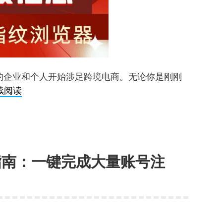
制，
轻
松
玩
转
的企业和个人开始涉足跨境电商。无论你是刚刚
多
跨
续阅读
款
境
游
电
戏！
商
浏
作指南：一键完成大量账号注
览
器
推
荐：
优