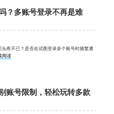
器
器，
吗？多账号登录不再是难
是
傻
什
傻
么？
分
如
不
何
清
使
楚？
而头疼不已？是否在试图登录多个账号时频繁遭
用？
一
亚
续阅读
小
文
马
白
帮
逊
也
你
可
能
搞
以
轻
懂！
别账号限制，轻松玩转多款
用
松
超
上
级
手！
浏