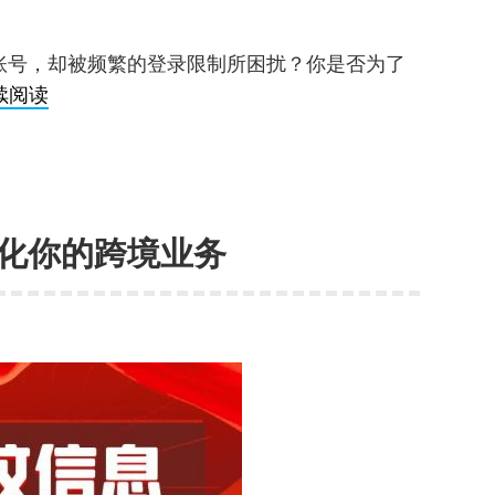
览
器
账号，却被频繁的登录限制所困扰？你是否为了
吗？
浏
续阅读
多
览
账
器
号
多
登
开
录
化你的跨境业务
终
不
极
再
指
是
南：
难
告
题！
别
账
号
限