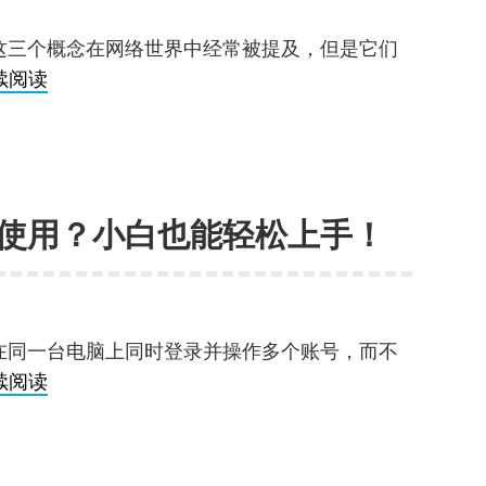
购
指
这三个概念在网络世界中经常被提及，但是它们
南
浏
续阅读
助
览
你
器
轻
多
松
开、
跨
使用？小白也能轻松上手！
指
境！
纹
浏
览
在同一台电脑上同时登录并操作多个账号，而不
器、
指
续阅读
跨
纹
境
浏
浏
览
览