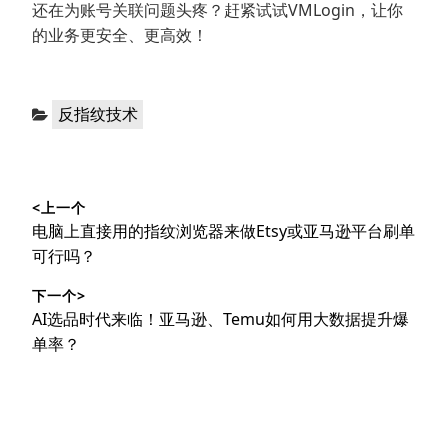
还在为账号关联问题头疼？赶紧试试VMLogin，让你
的业务更安全、更高效！
分
反指纹技术
类：
文
<上一个
章
上
电脑上直接用的指纹浏览器来做Etsy或亚马逊平台刷单
导
篇
可行吗？
文
航
下一个>
章：
下
AI选品时代来临！亚马逊、Temu如何用大数据提升爆
篇
单率？
文
章：