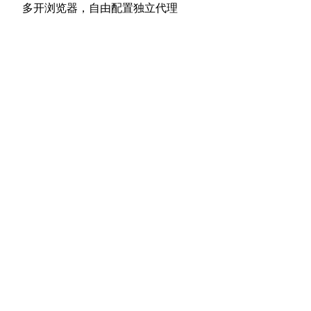
航
下
多开浏览器，自由配置独立代理
章：
篇
文
章：