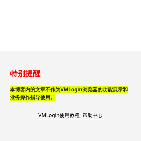
跳
特别提醒
至
页
脚
本博客内的文章不作为VMLogin浏览器的功能展示和
业务操作指导使用。
VMLogin使用教程|帮助中心