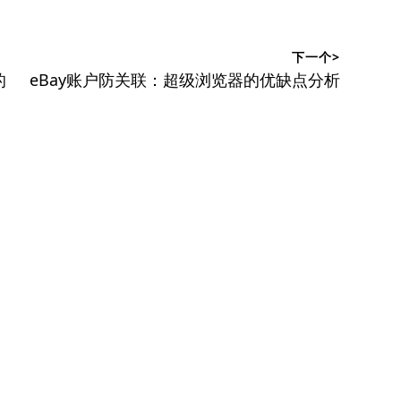
下一个>
下
的
eBay账户防关联：超级浏览器的优缺点分析
篇
文
章：