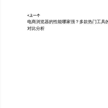
文
<上一个
章
上
电商浏览器的性能哪家强？多款热门工具
篇
对比分析
导
文
航
章：