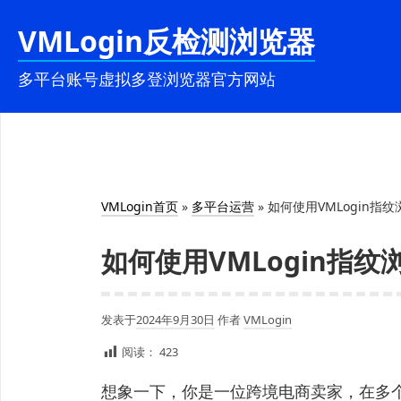
跳
VMLogin反检测浏览器
至
内
多平台账号虚拟多登浏览器官方网站
容
VMLogin首页
»
多平台运营
»
如何使用VMLogin指
如何使用VMLogin指
发表于
2024年9月30日
作者
VMLogin
阅读：
423
想象一下，你是一位跨境电商卖家，在多