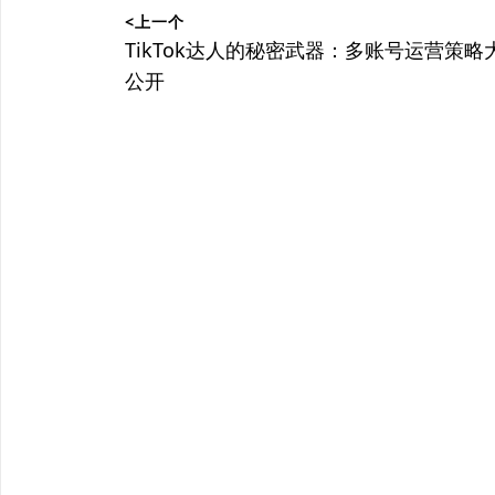
<上一个
章
上
TikTok达人的秘密武器：多账号运营策略
篇
公开
导
文
航
章：