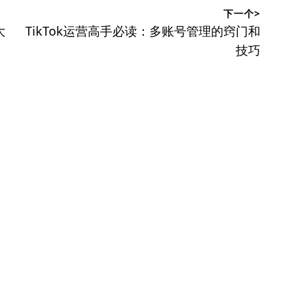
下一个>
下
大
TikTok运营高手必读：多账号管理的窍门和
篇
技巧
文
章：