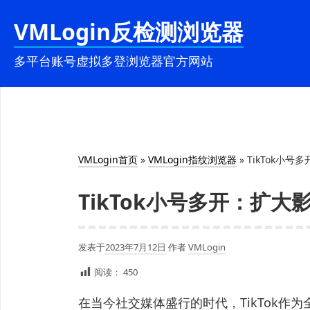
跳
VMLogin反检测浏览器
至
内
多平台账号虚拟多登浏览器官方网站
容
VMLogin首页
»
VMLogin指纹浏览器
»
TikTok小
TikTok小号多开：扩
发表于
2023年7月12日
作者
VMLogin
阅读：
450
在当今社交媒体盛行的时代，TikTok作