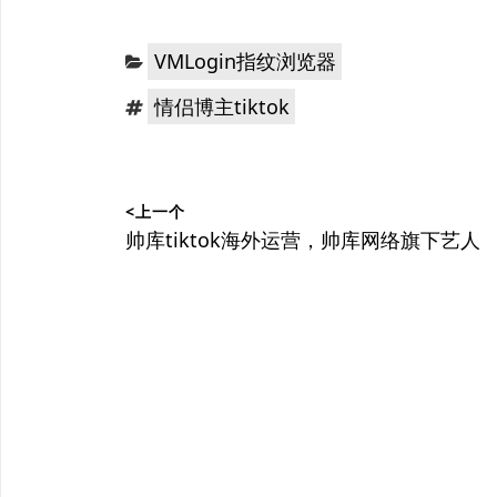
分
VMLogin指纹浏览器
类：
标
情侣博主tiktok
签：
文
<上一个
章
上
帅库tiktok海外运营，帅库网络旗下艺人
篇
导
文
航
章：