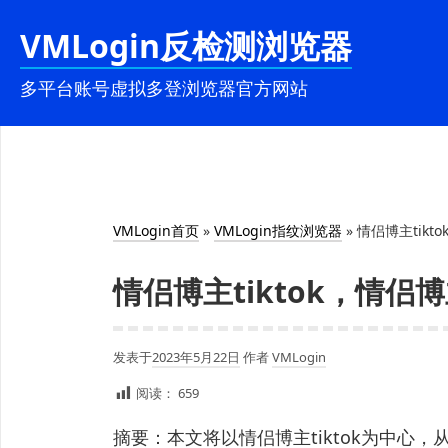
跳
VMLogin反检测浏览器
至
内
多平台账号虚拟多登浏览器官方网站
容
VMLogin首页
»
VMLogin指纹浏览器
»
情侣博主tik
情侣博主tiktok，情
发表于
2023年5月22日
作者
VMLogin
阅读：
659
摘要：本文将以情侣博主tiktok为中心