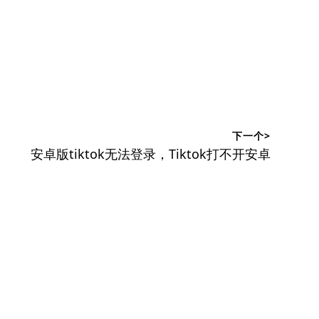
下一个>
下
安卓版tiktok无法登录，Tiktok打不开安卓
篇
文
章：