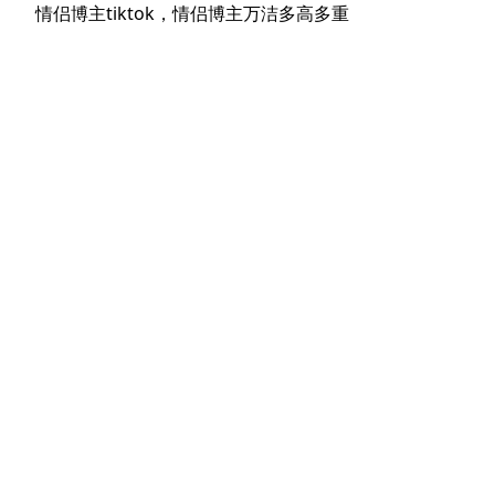
航
下
情侣博主tiktok，情侣博主万洁多高多重
章：
篇
文
章：