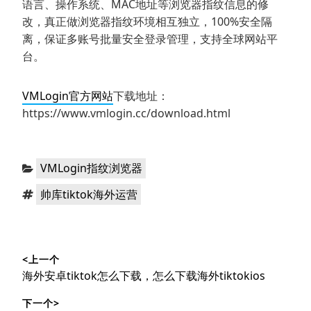
语言、操作系统、MAC地址等浏览器指纹信息的修
改，真正做浏览器指纹环境相互独立，100%安全隔
离，保证多账号批量安全登录管理，支持全球网站平
台。
VMLogin官方网站
下载地址：
https://www.vmlogin.cc/download.html
分
VMLogin指纹浏览器
类：
标
帅库tiktok海外运营
签：
文
<上一个
章
上
海外安卓tiktok怎么下载，怎么下载海外tiktokios
导
篇
下一个>
文