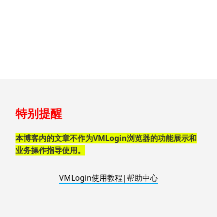
跳
特别提醒
至
页
脚
本博客内的文章不作为VMLogin浏览器的功能展示和
业务操作指导使用。
VMLogin使用教程|帮助中心