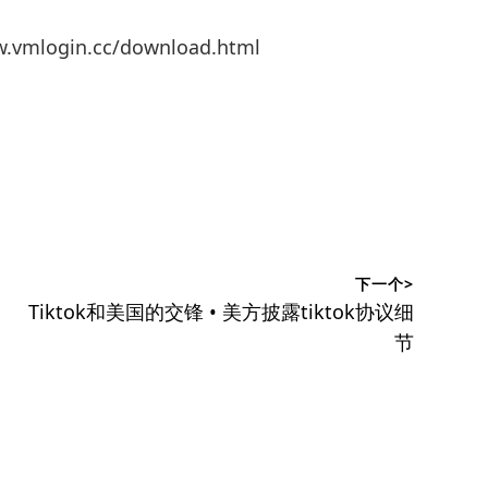
mlogin.cc/download.html
下一个>
下
Tiktok和美国的交锋 • 美方披露tiktok协议细
篇
节
文
章：