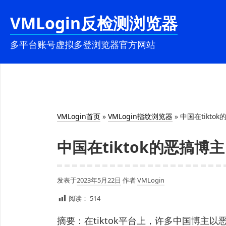
跳
VMLogin反检测浏览器
至
内
多平台账号虚拟多登浏览器官方网站
容
VMLogin首页
»
VMLogin指纹浏览器
»
中国在tiktok
中国在tiktok的恶搞博主 
发表于
2023年5月22日
作者
VMLogin
阅读：
514
摘要：在tiktok平台上，许多中国博主