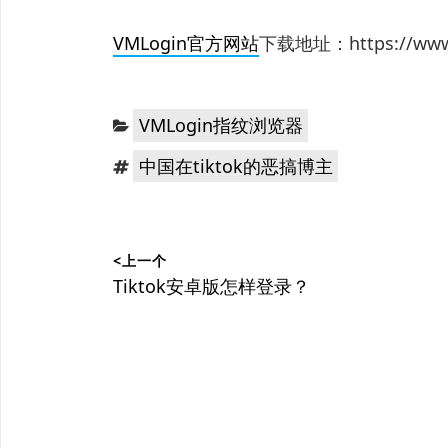
VMLogin官方网站
下载地址：https://www.v
分
VMLogin指纹浏览器
类：
标
中国在tiktok的恶搞博主
签：
文
<上一个
章
上
Tiktok安卓版怎样登录？
篇
导
文
航
章：