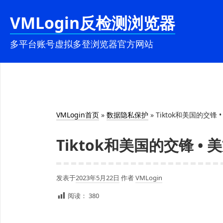
跳
VMLogin反检测浏览器
至
内
多平台账号虚拟多登浏览器官方网站
容
VMLogin首页
»
数据隐私保护
»
Tiktok和美国的交锋 
Tiktok和美国的交锋 • 
发表于
2023年5月22日
作者
VMLogin
阅读：
380