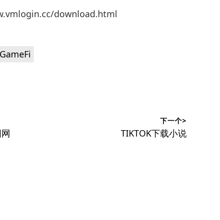
mlogin.cc/download.html
ameFi
下一个>
下
国网
TIKTOK下载小说
篇
文
章：