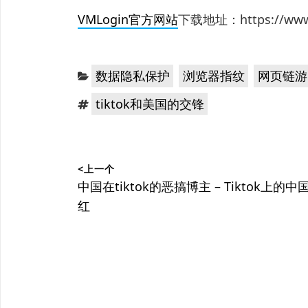
VMLogin官方网站
下载地址：https://www.v
分
，
，
数据隐私保护
浏览器指纹
网页链游G
类：
标
tiktok和美国的交锋
签：
文
<上一个
章
上
中国在tiktok的恶搞博主 – Tiktok上的中
篇
红
导
文
航
章：