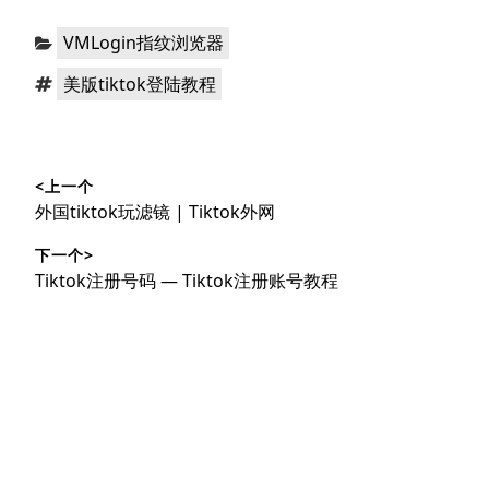
分
VMLogin指纹浏览器
类：
标
美版tiktok登陆教程
签：
文
<上一个
章
上
外国tiktok玩滤镜 | Tiktok外网
导
篇
下一个>
文
航
下
Tiktok注册号码 — Tiktok注册账号教程
章：
篇
文
章：