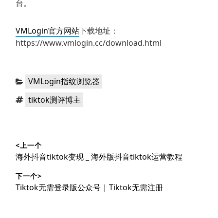
台。
VMLogin官方网站
下载地址：
https://www.vmlogin.cc/download.html
分
VMLogin指纹浏览器
类：
标
tiktok测评博主
签：
文
<上一个
章
上
海外抖音tiktok变现 _ 海外版抖音tiktok运营教程
导
篇
下一个>
文
航
下
Tiktok无需登录版公众号 | Tiktok无需注册
章：
篇
文