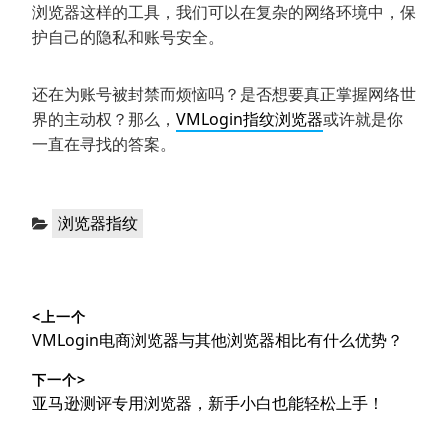
浏览器这样的工具，我们可以在复杂的网络环境中，保
护自己的隐私和账号安全。
还在为账号被封禁而烦恼吗？是否想要真正掌握网络世
界的主动权？那么，
VMLogin指纹浏览器
或许就是你
一直在寻找的答案。
分
浏览器指纹
类：
文
<上一个
章
上
VMLogin电商浏览器与其他浏览器相比有什么优势？
导
篇
下一个>
文
航
下
亚马逊测评专用浏览器，新手小白也能轻松上手！
章：
篇