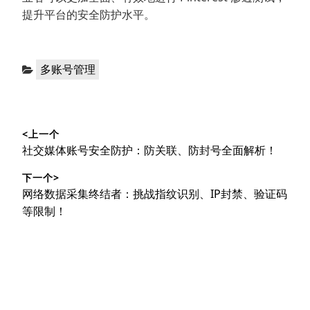
提升平台的安全防护水平。
分
多账号管理
类：
文
<上一个
章
上
社交媒体账号安全防护：防关联、防封号全面解析！
导
篇
下一个>
文
航
下
网络数据采集终结者：挑战指纹识别、IP封禁、验证码
章：
篇
等限制！
文
章：