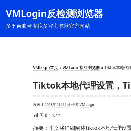
跳
VMLogin反检测浏览器
至
内
多平台账号虚拟多登浏览器官方网站
容
VMLogin首页
»
VMLogin指纹浏览器
»
Tiktok本地代理
Tiktok本地代理设置，Tikt
发表于
2023年5月22日
作者
VMLogin
阅读：
1,725
摘要：本文将详细阐述tiktok本地代理