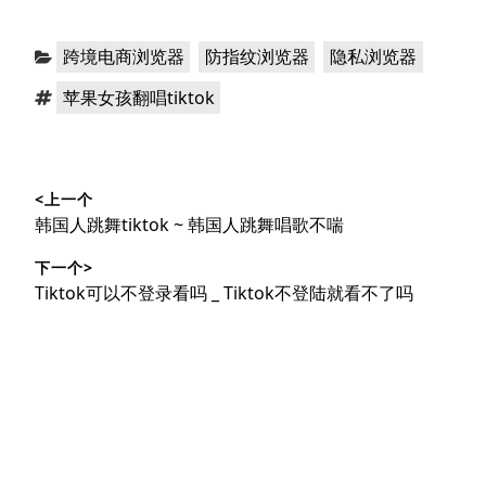
分
，
，
跨境电商浏览器
防指纹浏览器
隐私浏览器
类：
标
苹果女孩翻唱tiktok
签：
文
<上一个
章
上
韩国人跳舞tiktok ~ 韩国人跳舞唱歌不喘
导
篇
下一个>
文
航
下
Tiktok可以不登录看吗 _ Tiktok不登陆就看不了吗
章：
篇
文
章：