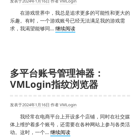
发表于
2024年1月16日
作者
VMLogin
防
关
在游戏世界中，我总是追求更多的可能性和更大的
联
乐趣。有时，一个游戏账号已经无法满足我的游戏需
ebay？
多
求，我渴望能够同…
继续阅读
开
游
戏
浏
览
多平台账号管理神器：
器：
VMLogin指纹浏览器
高
效
同
发表于
2024年1月16日
作者
VMLogin
时
玩
我经常在电商平台上开设多个店铺，同时在社交媒
多
体上维护着多个账号，还需要在各种网站上参与各类活
个
多
动。这时，一个…
继续阅读
游
平