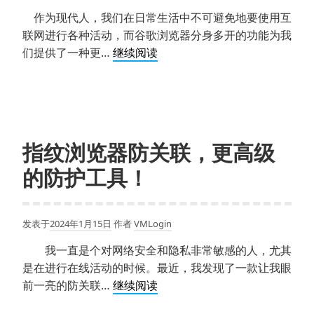
游
作为现代人，我们在日常生活中不可避免地要使用互
戏
联网进行各种活动，而谷歌浏览器分身多开的功能为我
浏
谷
们提供了一种更…
继续阅读
览
歌
器
浏
多
览
开
器
实
分
指纹浏览器防关联，更高级
现
身
的防护工具！
多
开，
一
发表于
2024年1月15日
作者
VMLogin
机
多
我一直是个对网络安全和隐私非常敏感的人，尤其
用
是在进行在线活动的时候。最近，我发现了一款让我眼
的
指
前一亮的防关联…
继续阅读
便
纹