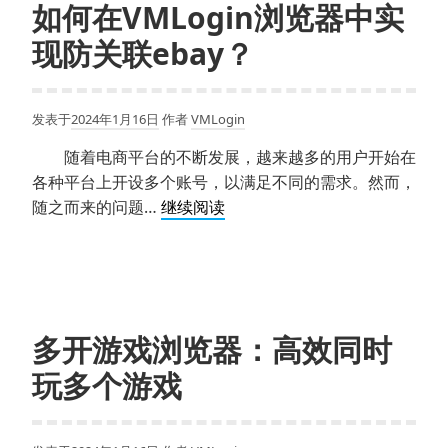
如何在VMLogin浏览器中实
实
现防关联ebay？
现
跨
境
发表于
2024年1月16日
作者
VMLogin
电
商
随着电商平台的不断发展，越来越多的用户开始在
多
各种平台上开设多个账号，以满足不同的需求。然而，
账
如
随之而来的问题…
继续阅读
号
何
运
在
营
VMLogin
的
浏
利
览
多开游戏浏览器：高效同时
器
器
玩多个游戏
中
实
现