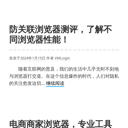
捷
浏
之
览
选！
器
防
防关联浏览器测评，了解不
关
同浏览器性能！
联，
更
高
发表于
2024年1月15日
作者
VMLogin
级
的
随着互联网的普及，我们的生活中几乎无时不刻地
防
与浏览器打交道。在这个信息爆炸的时代，人们对隐私
护
防
的关注愈发迫切…
继续阅读
工
关
具！
联
浏
览
器
电商商家浏览器，专业工具
测