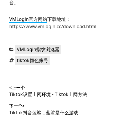
台。
VMLogin官方网站
下载地址：
https://www.vmlogin.cc/download.html
分
VMLogin指纹浏览器
类：
标
tiktok颜色账号
签：
文
<上一个
章
上
Tiktok设置上网环境 • Tiktok上网方法
导
篇
下一个>
文
航
下
Tiktok抖音蓝鲨 _ 蓝鲨是什么游戏
章：
篇
文