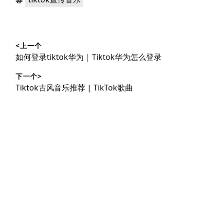
签：
文
<上一个
章
上
如何登录tiktok华为 | Tiktok华为怎么登录
导
篇
下一个>
文
航
下
Tiktok古风音乐推荐 | TikTok歌曲
章：
篇
文
章：