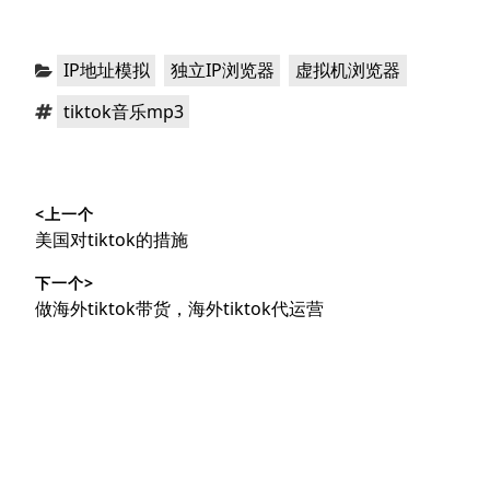
分
，
，
IP地址模拟
独立IP浏览器
虚拟机浏览器
类：
标
tiktok音乐mp3
签：
文
<上一个
章
上
美国对tiktok的措施
导
篇
下一个>
文
航
下
做海外tiktok带货，海外tiktok代运营
章：
篇
文
章：