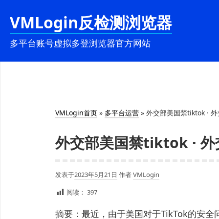
跳
VMLogin反检测浏览器
至
内
多平台账号虚拟多登浏览器官方网站
容
VMLogin首页
»
多平台运营
»
外交部美国禁tiktok 
外交部美国禁tiktok ·
发表于
2023年5月21日
作者
VMLogin
阅读：
397
摘要：最近，由于美国对于TikTok的安