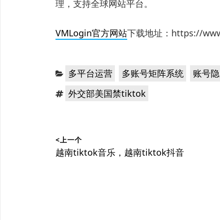
理，支持全球网站平台。
VMLogin官方网站
下载地址：https://www.v
分
，
，
多平台运营
多账号矩阵系统
账号隐
类：
标
外交部美国禁tiktok
签：
文
<上一个
章
上
越南tiktok音乐，越南tiktok抖音
篇
导
文
航
章：