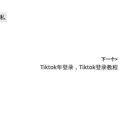
私
下一个>
下
Tiktok年登录，Tiktok登录教程
篇
文
章：