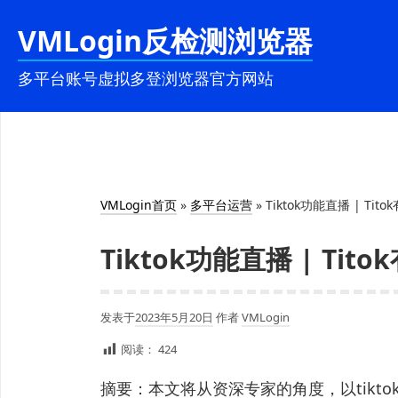
跳
VMLogin反检测浏览器
至
内
多平台账号虚拟多登浏览器官方网站
容
VMLogin首页
»
多平台运营
»
Tiktok功能直播 | Tit
Tiktok功能直播 | Tit
发表于
2023年5月20日
作者
VMLogin
阅读：
424
摘要：本文将从资深专家的角度，以tikt