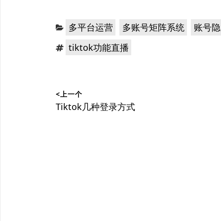
分
，
，
多平台运营
多账号矩阵系统
账号隐
类：
标
tiktok功能直播
签：
文
<上一个
章
上
Tiktok几种登录方式
篇
导
文
航
章：