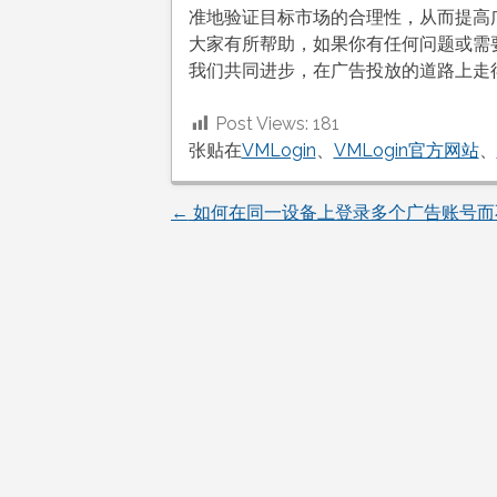
准地验证目标市场的合理性，从而提高
大家有所帮助，如果你有任何问题或需
我们共同进步，在广告投放的道路上走
Post Views:
181
张贴在
VMLogin
、
VMLogin官方网站
、
←
如何在同一设备上登录多个广告账号而
文
章
导
航