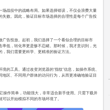
纹
浏
一场战役中的战略布局。如果选择错误，不仅会浪费大量
览
的失败。因此，验证目标市场选择的合理性是每个广告投
器
如
何
验
做广告投放。起初，我们选择了一个看似合理的目标市
证
击率低，转化率更是惨不忍睹。那时候，我才意识到，光
目
的，我们需要更科学、更精准的验证方法。
标
市
场
环境的工具。通过改变浏览器的“指纹”信息，如操作系统、
选
同地区、不同用户群体的访问行为，从而更准确地验证目
择
是
否
它操作简单，功能强大，非常适合新手使用。只需下载并
合
就可以开始模拟不同的市场环境了。
理？