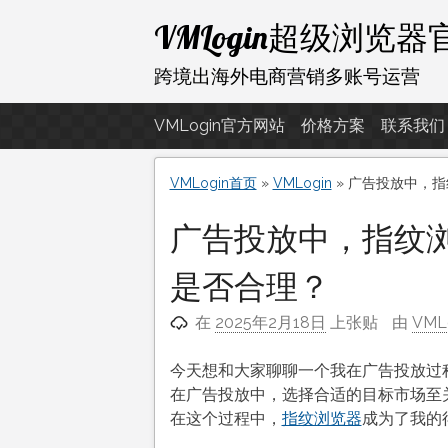
跳
VMLogin超级浏览
至
内
跨境出海外电商营销多账号运营
容
VMLogin官方网站
价格方案
联系我们
VMLogin首页
»
VMLogin
»
广告投放中，指
广告投放中，指纹
是否合理？
在
2025年2月18日
上张贴
由
VM
今天想和大家聊聊一个我在广告投放过
在广告投放中，选择合适的目标市场至
在这个过程中，
指纹浏览器
成为了我的