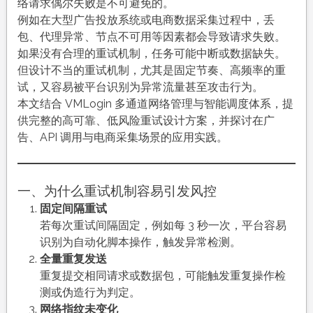
试
络请求偶尔失败是不可避免的。
机
例如在大型广告投放系统或电商数据采集过程中，丢
制
包、代理异常、节点不可用等因素都会导致请求失败。
如
如果没有合理的重试机制，任务可能中断或数据缺失。
何
但设计不当的重试机制，尤其是固定节奏、高频率的重
设
试，又容易被平台识别为异常流量甚至攻击行为。
计
本文结合 VMLogin 多通道网络管理与智能调度体系，提
才
供完整的高可靠、低风险重试设计方案，并探讨在广
能
告、API 调用与电商采集场景的应用实践。
既
稳
又
一、为什么重试机制容易引发风控
不
固定间隔重试
引
若每次重试间隔固定，例如每 3 秒一次，平台容易
发
识别为自动化脚本操作，触发异常检测。
服
全量重复发送
务
重复提交相同请求或数据包，可能触发重复操作检
端
测或伪造行为判定。
风
网络指纹未变化