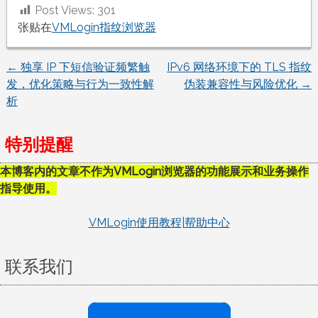
Post Views:
301
张贴在
VMLogin指纹浏览器
←
独享 IP 下短信验证频繁触
IPv6 网络环境下的 TLS 指纹
文
发，优化策略与行为一致性解
伪装兼容性与风险优化
→
析
章
导
特别提醒
航
本博客内的文章不作为VMLogin浏览器的功能展示和业务操作
指导使用。
VMLogin使用教程|帮助中心
联系我们