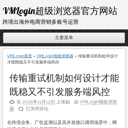
跳
VMLogin超级浏览器官方网站
至
内
跨境出海外电商营销多账号运营
容
主要菜单
VMLogin首页
»
VMLogin指纹浏览器
»
传输重试机制如何设计
才能既稳又不引发服务端风控
传输重试机制如何设计才能
既稳又不引发服务端风控
在
2025年11月12日
上张贴
由
VMLogin指纹浏览
传
器
已关闭评论
输
重
在跨境业务、广告监测以及高并发接口调用场景中，网