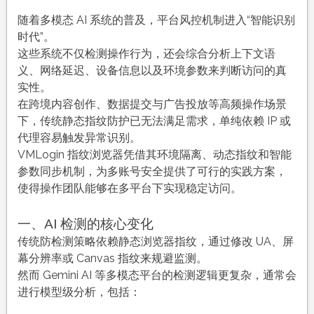
AI
场
随着多模态 AI 系统的普及，平台风控机制进入“智能识别
景
时代”。
下
这些系统不仅检测操作行为，还会综合分析上下文语
的
义、网络延迟、设备信息以及环境参数来判断访问的真
智
实性。
能
在跨境内容创作、数据提交与广告投放等高频操作场景
防
下，传统静态指纹防护已无法满足需求，单纯依赖 IP 或
检
代理容易触发异常识别。
测
VMLogin 指纹浏览器凭借其环境隔离、动态指纹和智能
策
参数同步机制，为多账号安全提供了可行的实践方案，
略
使得操作团队能够在多平台下实现稳定访问。
是
否
一、AI 检测的核心变化
依
传统防检测策略依赖静态浏览器指纹，通过修改 UA、屏
赖
幕分辨率或 Canvas 指纹来规避监测。
环
然而 Gemini AI 等多模态平台的检测逻辑更复杂，通常会
境
进行模型级分析，包括：
参