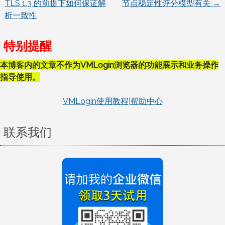
TLS 1.3 的前提下如何保证解
节点稳定性评分模型有关
→
析一致性
章
导
特别提醒
航
本博客内的文章不作为VMLogin浏览器的功能展示和业务操作
指导使用。
VMLogin使用教程|帮助中心
联系我们