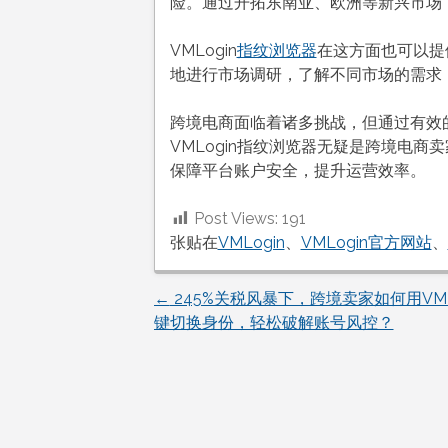
险。通过开拓东南亚、欧洲等新兴市场
VMLogin
指纹浏览器
在这方面也可以提
地进行市场调研，了解不同市场的需求
跨境电商面临着诸多挑战，但通过有效
VMLogin指纹浏览器无疑是跨境电
保障平台账户安全，提升运营效率。
Post Views:
191
张贴在
VMLogin
、
VMLogin官方网站
、
←
245%关税风暴下，跨境卖家如何用VML
文
键切换身份，轻松破解账号风控？
章
导