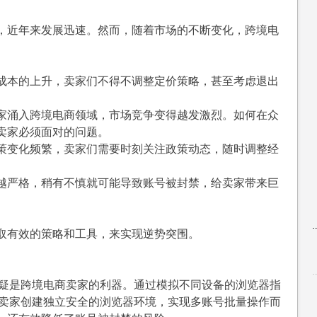
逆
势
，近年来发展迅速。然而，随着市场的不断变化，跨境电
突
围？
高
成本的上升，卖家们不得不调整定价策略，甚至考虑退出
效
工
家涌入跨境电商领域，市场竞争变得越发激烈。如何在众
具
卖家必须面对的问题。
推
策变化频繁，卖家们需要时刻关注政策动态，随时调整经
荐，
助
越严格，稍有不慎就可能导致账号被封禁，给卖家带来巨
你
稳
步
取有效的策略和工具，来实现逆势突围。
增
长！
疑是跨境电商卖家的利器。通过模拟不同设备的浏览器指
帮助卖家创建独立安全的浏览器环境，实现多账号批量操作而