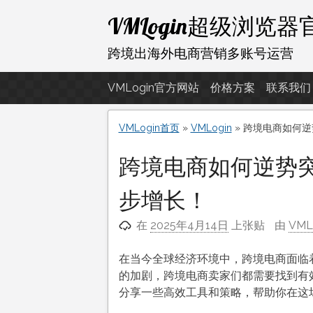
跳
VMLogin超级浏览
至
内
跨境出海外电商营销多账号运营
容
VMLogin官方网站
价格方案
联系我们
VMLogin首页
»
VMLogin
»
跨境电商如何逆
跨境电商如何逆势
步增长！
在
2025年4月14日
上张贴
由
VM
在当今全球经济环境中，跨境电商面临
的加剧，跨境电商卖家们都需要找到有
分享一些高效工具和策略，帮助你在这