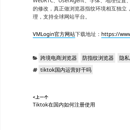
WebRTC、UserAgent、字体、地
的修改，真正做浏览器指纹环境相互独立，
理，支持全球网站平台。
VMLogin官方网站
下载地址：
https://ww
分
，
，
跨境电商浏览器
防指纹浏览器
隐私
类：
标
tiktok国内运营好干吗
签：
文
<上一个
章
上
Tiktok在国内如何注册使用
篇
导
文
航
章：