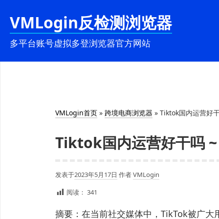
跳
VMLogin反检测浏览器
至
内
多平台账号虚拟多登浏览器官方网站
容
VMLogin首页
»
跨境电商浏览器
»
Tiktok国内运营好干
Tiktok国内运营好干吗 ~
发表于
2023年5月17日
作者
VMLogin
阅读：
341
摘要：在当前社交媒体中，TikTok被广大