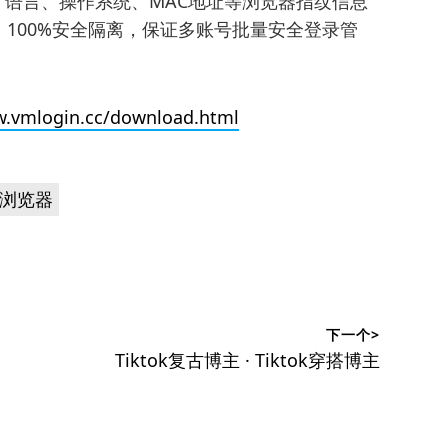
理位置、语言、操作系统、MAC地址等浏览器指纹信息
100%安全隔离，保证多账号批量安全登录管
w.vmlogin.cc/download.html
浏览器
下一个>
下
Tiktok复古博主 · Tiktok穿搭博主
篇
文
章：