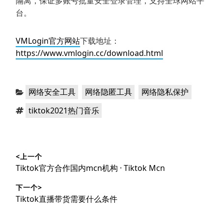
隔离，保证多账号批量安全登录管理，支持全球网站平
台。
VMLogin官方网站
下载地址：
https://www.vmlogin.cc/download.html
分
，
，
网络安全工具
网络隐匿工具
网络隐私保护
类：
标
tiktok2021热门音乐
签：
文
<上一个
章
上
Tiktok官方合作国内mcn机构 · Tiktok Mcn
导
篇
下一个>
文
航
下
Tiktok直播带货需要什么条件
章：
篇