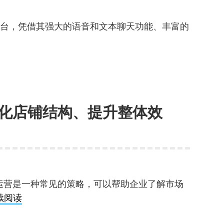
号
策
体平台，凭借其强大的语音和文本聊天功能、丰富的
略：
cord
如
何
避
免
批
化店铺结构、提升整体效
量
：
账
号
被
封？
运营是一种常见的策略，可以帮助企业了解市场
多
续阅读
店