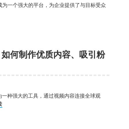
场
经成为一个强大的平台，为企业提供了与目标受众
数
ikTok
据？
账
号
运
营
略：如何制作优质内容、吸引粉
策
略：
如
何
制
作
成为一种强大的工具，通过视频内容连接全球观
引
YouTube
读
流
频
视
道
频、
运