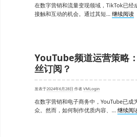
常
在数字营销和流量变现领域，TikTok已
见
T
接触和互动的机会。通过其短…
继续阅读
原
因
及
防
封
YouTube频道运营策
技
丝订阅？
巧
发表于
2024年6月28日
作者
VMLogin
在数字营销和电子商务中，YouTube已
众。然而，如何制作优质内容、…
继续阅