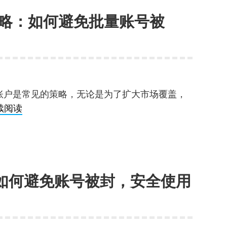
略：如何避免批量账号被
账户是常见的策略，无论是为了扩大市场覆盖，
批
续阅读
量
账
号
防
南：如何避免账号被封，安全使用
关
联
防
封