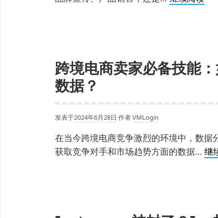
何
避
免
In
跨境电商卖家必备技能：
账
号
数据？
被
封
发表于
2024年6月28日
作者
VMLogin
禁
运
在当今跨境电商竞争激烈的环境中，数据
营
获取竞争对手和市场趋势方面的数据…
继
策
略
与
风
险