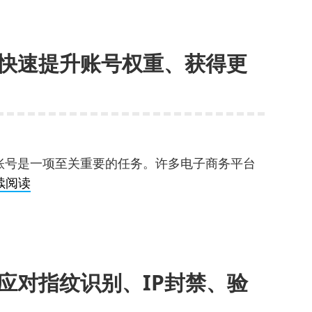
铺
，
运
营
快速提升账号权重、获得更
策
略：
如
何
？
优
化
账号是一项至关重要的任务。许多电子商务平台
店
社
续阅读
铺
媒
结
账
构、
号
提
养
升
应对指纹识别、IP封禁、验
号
整
技