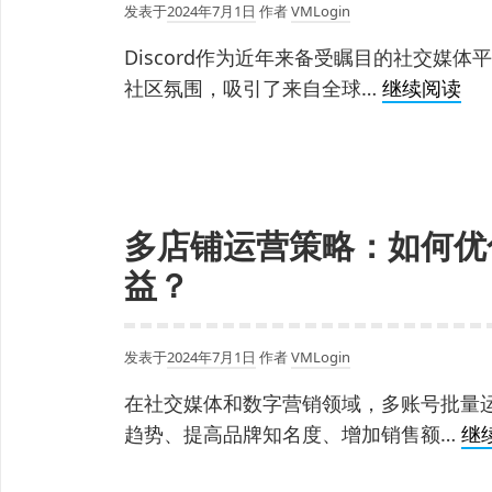
发表于
2024年7月1日
作者
VMLogin
Discord作为近年来备受瞩目的社交媒
Dis
社区氛围，吸引了来自全球…
继续阅读
账
号
安
全
多店铺运营策略：如何优
指
南
益？
如
何
发表于
2024年7月1日
作者
VMLogin
避
免
在社交媒体和数字营销领域，多账号批量
账
趋势、提高品牌知名度、增加销售额…
继
号
被