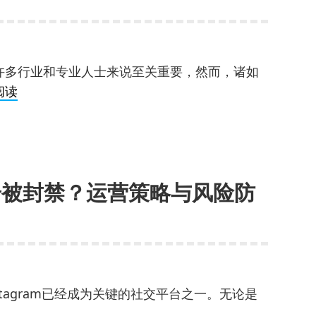
体
巧：
效
如
益？
何
快
许多行业和专业人士来说至关重要，然而，诸如
速
突
阅读
提
破
升
网
账
络
号
采
权
m账号被封禁？运营策略与风险防
集
重、
障
获
碍：
得
如
更
何
多
应
tagram已经成为关键的社交平台之一。无论是
曝
对