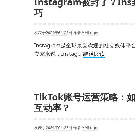
Instagram被封了？
防
巧
范
发表于
2024年6月28日
作者
VMLogin
Instagram是全球最受欢迎的社交媒
Instagram
卖家来说，Instag…
继续阅读
被
封
了？
Ins
TikTok账号运营策略
封
号
互动率？
的
6
发表于
2024年6月28日
作者
VMLogin
个