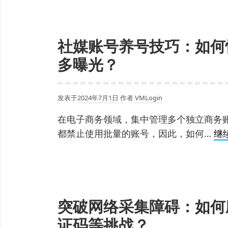
封
安
全
社媒账号养号技巧：如何
使
多曝光？
用
平
台
发表于
2024年7月1日
作者
VMLogin
在电子商务领域，集中管理多个独立商务
都禁止使用批量的账号，因此，如何…
继
突破网络采集障碍：如何
证码等挑战？