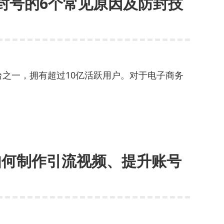
Ins封号的6个常见原因及防封技
家
必
备
技
能：
如
体平台之一，拥有超过10亿活跃用户。对于电子商务
何
利
用
网
络
采
：如何制作引流视频、提升账号
集
获
取
市