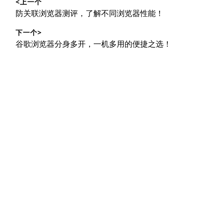
<上一个
章
上
防关联浏览器测评，了解不同浏览器性能！
导
篇
下一个>
文
航
下
谷歌浏览器分身多开，一机多用的便捷之选！
章：
篇
文
章：