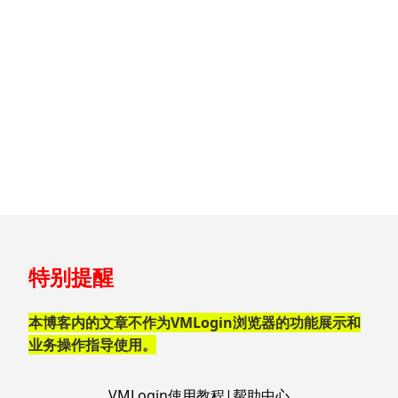
跳
特别提醒
至
页
脚
本博客内的文章不作为VMLogin浏览器的功能展示和
业务操作指导使用。
VMLogin使用教程|帮助中心