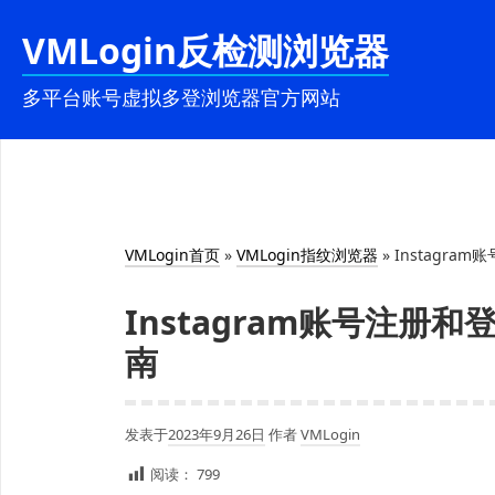
跳
VMLogin反检测浏览器
至
内
多平台账号虚拟多登浏览器官方网站
容
VMLogin首页
»
VMLogin指纹浏览器
»
Instagra
Instagram账号注册和
南
发表于
2023年9月26日
作者
VMLogin
阅读：
799