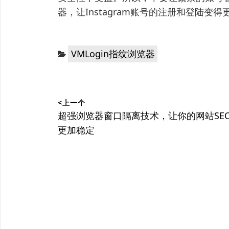
器，让Instagram账号的注册和登陆变
分
VMLogin指纹浏览器
类：
文
<上一个
章
上
超强浏览器窗口隔离技术，让你的网站SE
篇
更加稳定
导
文
航
章：