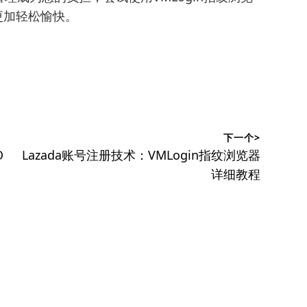
得更加轻松愉快。
下一个>
下
O
Lazada账号注册技术：VMLogin指纹浏览器
篇
详细教程
文
章：