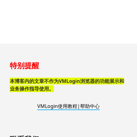
跳
特别提醒
至
页
脚
本博客内的文章不作为VMLogin浏览器的功能展示和
业务操作指导使用。
VMLogin使用教程|帮助中心