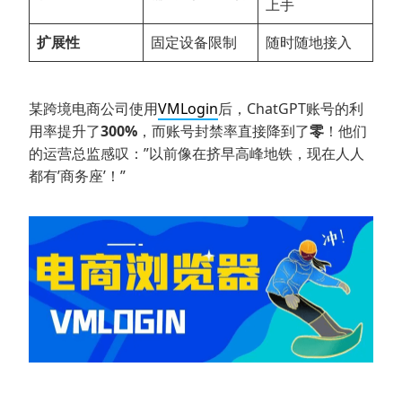
上手
扩展性
固定设备限制
随时随地接入
某跨境电商公司使用
VMLogin
后，ChatGPT账号的利
用率提升了
300%
，而账号封禁率直接降到了
零
！他们
的运营总监感叹：”以前像在挤早高峰地铁，现在人人
都有’商务座’！”