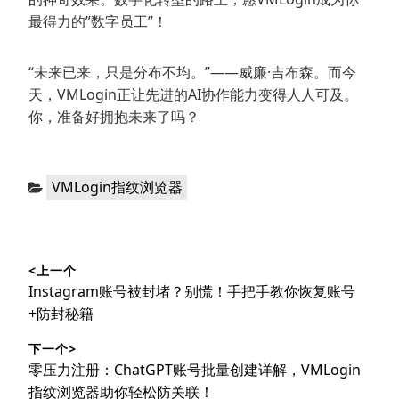
最得力的”数字员工”！
“未来已来，只是分布不均。”——威廉·吉布森。而今
天，VMLogin正让先进的AI协作能力变得人人可及。
你，准备好拥抱未来了吗？
分
VMLogin指纹浏览器
类：
文
<上一个
章
上
Instagram账号被封堵？别慌！手把手教你恢复账号
导
篇
+防封秘籍
文
航
下一个>
章：
下
零压力注册：ChatGPT账号批量创建详解，VMLogin
篇
指纹浏览器助你轻松防关联！