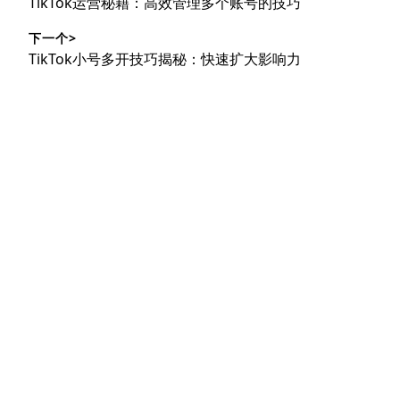
上
TikTok运营秘籍：高效管理多个账号的技巧
导
篇
下一个>
文
航
下
TikTok小号多开技巧揭秘：快速扩大影响力
章：
篇
文
章：