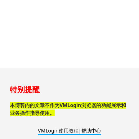
跳
特别提醒
至
页
脚
本博客内的文章不作为VMLogin浏览器的功能展示和
业务操作指导使用。
VMLogin使用教程|帮助中心