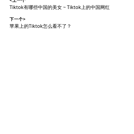
<上一个
章
上
Tiktok有哪些中国的美女 ~ Tiktok上的中国网红
导
篇
下一个>
文
航
下
苹果上的Tiktok怎么看不了？
章：
篇
文
章：