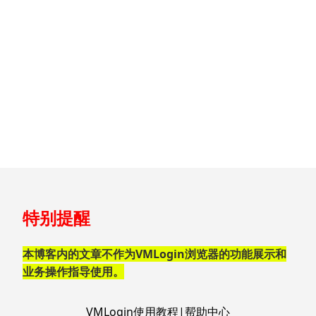
跳
特别提醒
至
页
脚
本博客内的文章不作为VMLogin浏览器的功能展示和
业务操作指导使用。
VMLogin使用教程|帮助中心