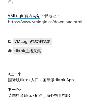
台。
VMLogin官方网站
下载地址：
https://www.vmlogin.cc/download.html
分
VMLogin指纹浏览器
类：
标
tiktok主播采集
签：
文
<上一个
章
上
国际版tiktok入口 – 国际版tiktok App
导
篇
下一个>
文
航
下
英国抖音tiktok招聘 _ 海外抖音招聘
章：
篇
文