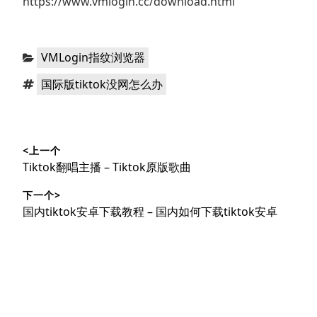
https://www.vmlogin.cc/download.html
分
VMLogin指纹浏览器
类：
标
国际版tiktok没网怎么办
签：
文
<上一个
章
上
Tiktok翻唱主播 – Tiktok原版歌曲
导
篇
下一个>
文
航
下
国内tiktok安卓下载教程 – 国内如何下载tiktok安卓
章：
篇
文
章：