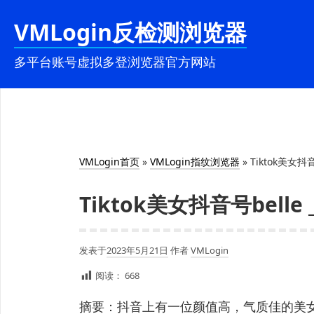
跳
VMLogin反检测浏览器
至
内
多平台账号虚拟多登浏览器官方网站
容
VMLogin首页
»
VMLogin指纹浏览器
»
Tiktok美女抖
Tiktok美女抖音号belle
发表于
2023年5月21日
作者
VMLogin
阅读：
668
摘要：抖音上有一位颜值高，气质佳的美女