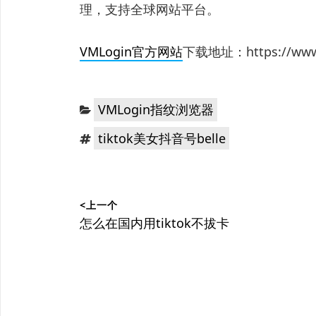
理，支持全球网站平台。
VMLogin官方网站
下载地址：https://www.v
分
VMLogin指纹浏览器
类：
标
tiktok美女抖音号belle
签：
文
<上一个
章
上
怎么在国内用tiktok不拔卡
篇
导
文
航
章：