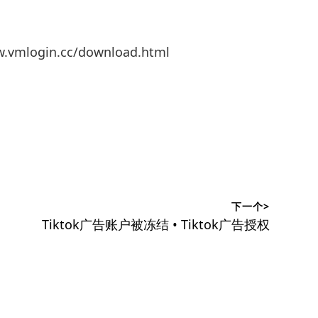
mlogin.cc/download.html
下一个>
下
Tiktok广告账户被冻结 • Tiktok广告授权
篇
文
章：