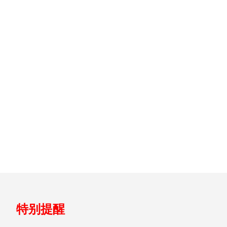
跳
特别提醒
至
页