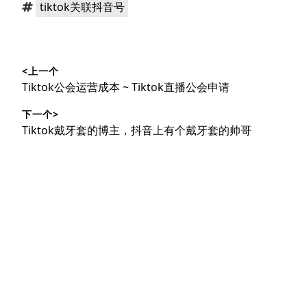
标
tiktok关联抖音号
签：
文
<上一个
章
上
Tiktok公会运营成本 ~ Tiktok直播公会申请
导
篇
下一个>
文
航
下
Tiktok戴牙套的博主，抖音上有个戴牙套的帅哥
章：
篇
文
章：