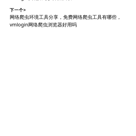
文
航
下一个>
章：
下
网络爬虫环境工具分享，免费网络爬虫工具有哪些，
篇
vmlogin网络爬虫浏览器好用吗
文
章：