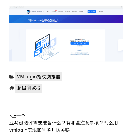
分
VMLogin指纹浏览器
类：
标
超级浏览器
签：
文
<上一个
章
上
亚马逊测评需要准备什么？有哪些注意事项？怎么用
导
篇
vmlogin实现账号多开防关联