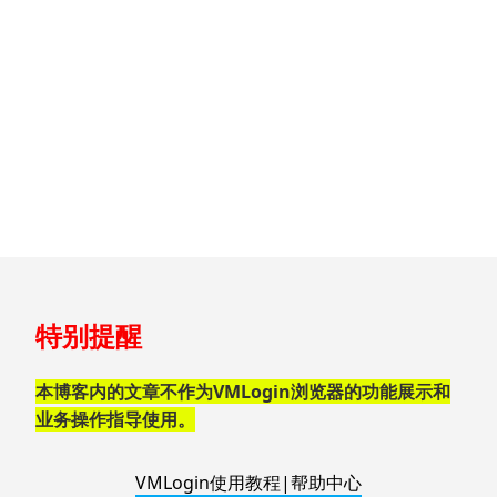
跳
特别提醒
至
页
脚
本博客内的文章不作为VMLogin浏览器的功能展示和
业务操作指导使用。
VMLogin使用教程|帮助中心